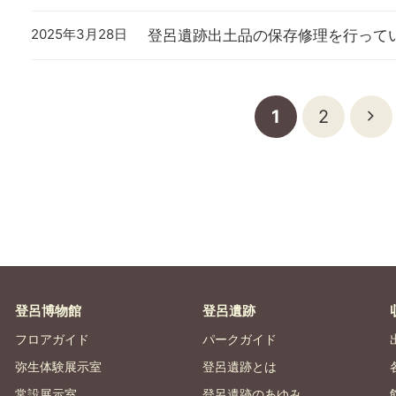
2025年3月28日
登呂遺跡出土品の保存修理を行って
1
2
登呂博物館
登呂遺跡
フロアガイド
パークガイド
弥生体験展示室
登呂遺跡とは
常設展示室
登呂遺跡のあゆみ