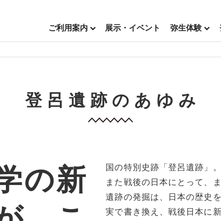
ご利用案内
展示・イベント
弥生体験
登呂遺跡のあゆみ
学の新
国の特別史跡「登呂遺跡」
また戦後の日本にとって、
遺跡の発掘は、日本の歴史
が、こ
実で書き換え、戦後日本に