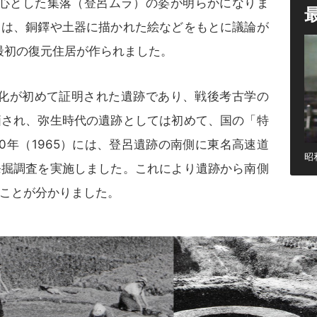
中心とした集落（登呂ムラ）の姿が明らかになりま
ては、銅鐸や土器に描かれた絵などをもとに議論が
に最初の復元住居が作られました。
作文化が初めて証明された遺跡であり、戦後考古学の
価され、弥生時代の遺跡としては初めて、国の「特
0年（1965）には、登呂遺跡の南側に東名高速道
昭
発掘調査を実施しました。これにより遺跡から南側
ことが分かりました。