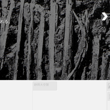
される。
毎日新聞、遺跡
発見を報道す
る。
静岡大空襲