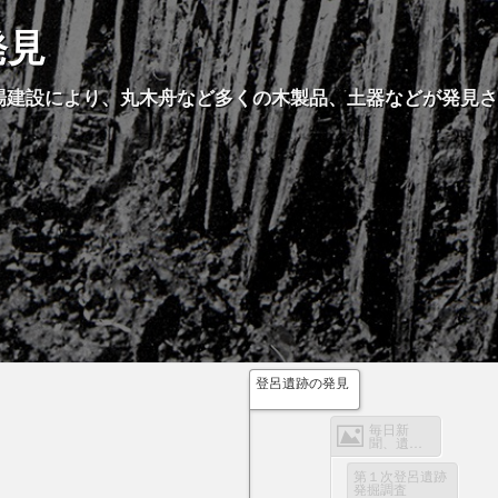
発見
場建設により、丸木舟など多くの木製品、土器などが発見
登呂遺跡の発見
毎日新
聞、遺跡
発見を報
道する。
第１次登呂遺跡
発掘調査