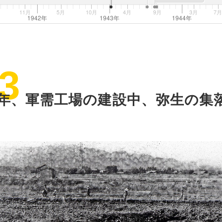
11月
5月
10月
4月
9月
3月
7
1942年
1943年
1944年
3
8年、軍需工場の建設中、弥生の集