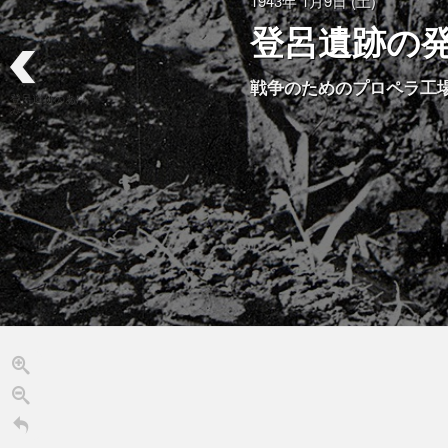
1943年 1月9日 (土)
登呂遺跡の
戦争のためのプロペラ工
登呂遺跡のあゆ
み