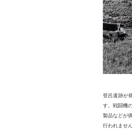
登呂遺跡が発
す。戦闘機
製品などが
行われませ