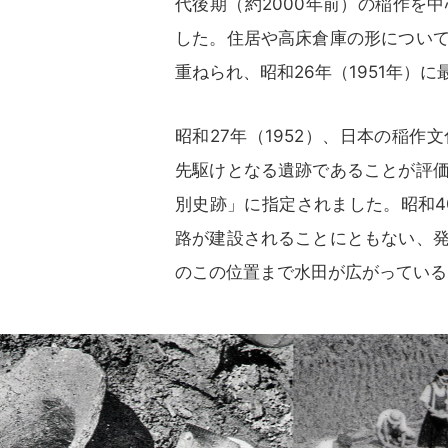
代後期（約2000年前）の稲作を
した。住居や高床倉庫の形につい
重ねられ、昭和26年（1951年）
昭和27年（1952）、日本の稲
先駆けとなる遺跡であることが評
別史跡」に指定されました。昭和4
路が建設されることにともない、
のこの位置まで水田が広がっている