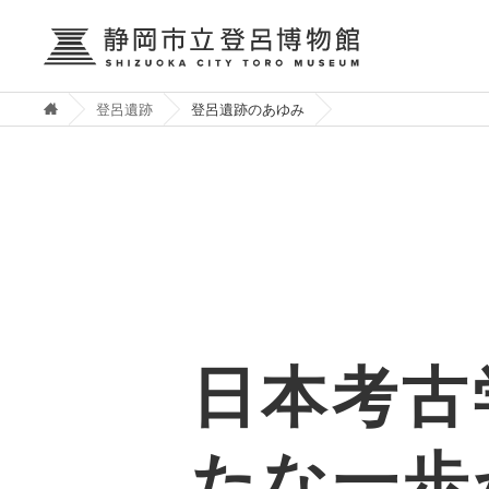
登呂遺跡
登呂遺跡のあゆみ
日本考古
たな一歩