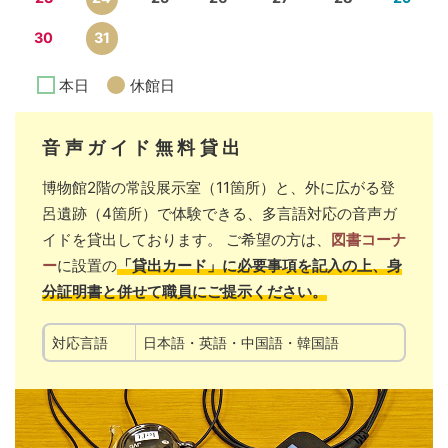
30
31
本日
休館日
音声ガイド無料貸出
博物館2階の常設展示室（11箇所）と、外に広がる登
呂遺跡（4箇所）で体験できる、多言語対応の音声ガ
イドを貸出しております。 ご希望の方は、
図書コーナ
ー
に設置の
「貸出カード」に必要事項を記入の上、身
分証明書と併せて職員にご提示ください。
対応言語
日本語・英語・中国語・韓国語