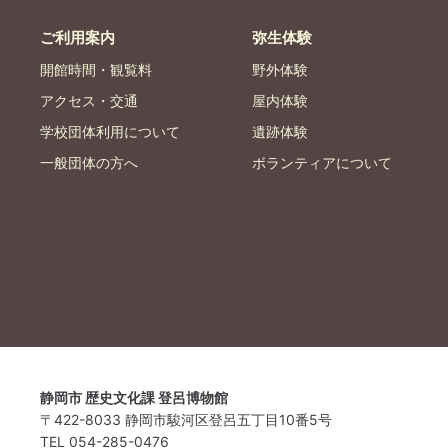
ご利用案内
弥生体験
開館時間・観覧料
野外体験
アクセス・交通
屋内体験
学校団体利用について
遺跡体験
一般団体の方へ
ボランティアについて
静岡市 歴史文化課 登呂博物館
〒422-8033 静岡市駿河区登呂五丁目10番5号
TEL 054-285-0476